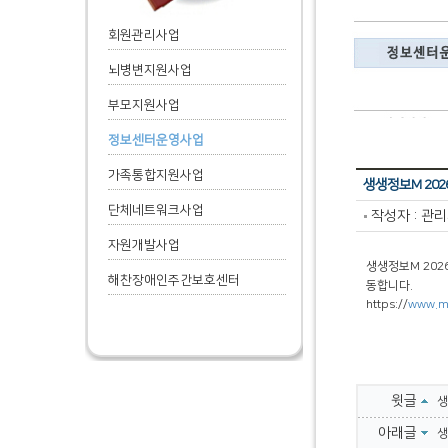
회원관리사업
뇌병변지원사업
부모지원사업
정보센터운영사업
가족통합지원사업
생생정보M 202
단체네트워크사업
작성자 : 관
자원개발사업
생생정보M 202
해찬장애인주간보호센터
동합니다.
https://
www.mi
윗글
생
아래글
생